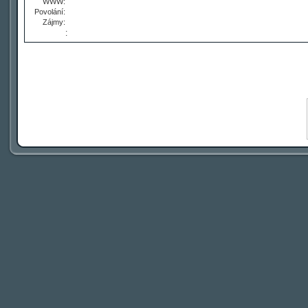
WWW:
Povolání:
Zájmy:
: