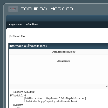
Registrace
::
Přihlášení
Obsah fóra
Informace o uživateli: Tarek
Obrázek postavičky
Začátečník
V
Založen:
6.8.2020
Příspěvků:
4
[0.01% ze všech příspěvků / 0.00 příspěvků za den]
Hledat všechny příspěvky od uživatele Tarek
Bydliště: