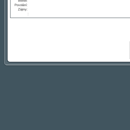
WWW:
Povolání:
Zájmy:
: