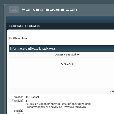
Registrace
::
Přihlášení
Obsah fóra
Informace o uživateli: radkavra
Obrázek postavičky
Začátečník
Vše
Založen:
11.10.2021
Příspěvků:
1
[0.00% ze všech příspěvků / 0.00 příspěvků za den]
Hledat všechny příspěvky od uživatele radkavra
Bydliště: