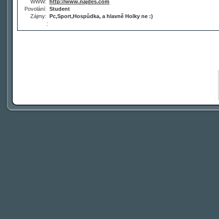
WWW:
http://www.najdes.com
Povolání:
Student
Zájmy:
Pc,Sport,Hospůdka, a hlavně Holky ne :)
: