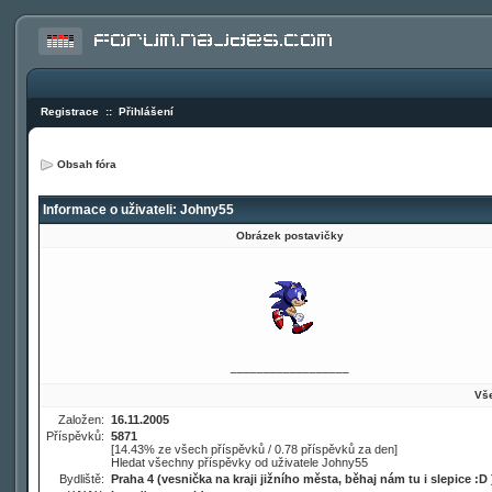
Registrace
::
Přihlášení
Obsah fóra
Informace o uživateli: Johny55
Obrázek postavičky
__________________
Vše
Založen:
16.11.2005
Příspěvků:
5871
[14.43% ze všech příspěvků / 0.78 příspěvků za den]
Hledat všechny příspěvky od uživatele Johny55
Bydliště:
Praha 4 (vesnička na kraji jižního města, běhaj nám tu i slepice :D 