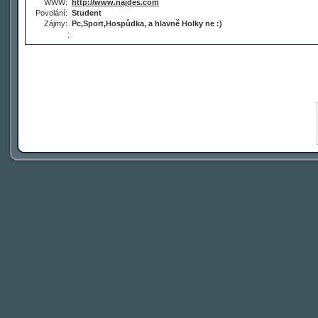
WWW:
http://www.najdes.com
Povolání:
Student
Zájmy:
Pc,Sport,Hospůdka, a hlavně Holky ne :)
: