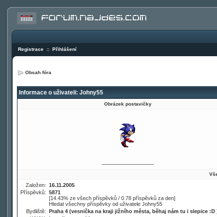
Registrace
::
Přihlášení
Obsah fóra
Informace o uživateli: Johny55
Obrázek postavičky
__________________
Vše
Založen:
16.11.2005
Příspěvků:
5871
[14.43% ze všech příspěvků / 0.78 příspěvků za den]
Hledat všechny příspěvky od uživatele Johny55
Bydliště:
Praha 4 (vesnička na kraji jižního města, běhaj nám tu i slepice :D 