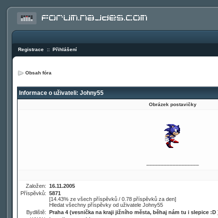
Registrace
::
Přihlášení
Obsah fóra
Informace o uživateli: Johny55
Obrázek postavičky
__________________
Založen:
16.11.2005
Příspěvků:
5871
[14.43% ze všech příspěvků / 0.78 příspěvků za den]
Hledat všechny příspěvky od uživatele Johny55
Bydliště:
Praha 4 (vesnička na kraji jižního města, běhaj nám tu i slepice :D 