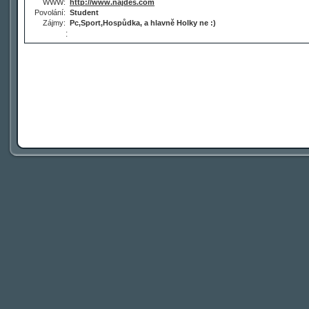
WWW:
http://www.najdes.com
Povolání:
Student
Zájmy:
Pc,Sport,Hospůdka, a hlavně Holky ne :)
: