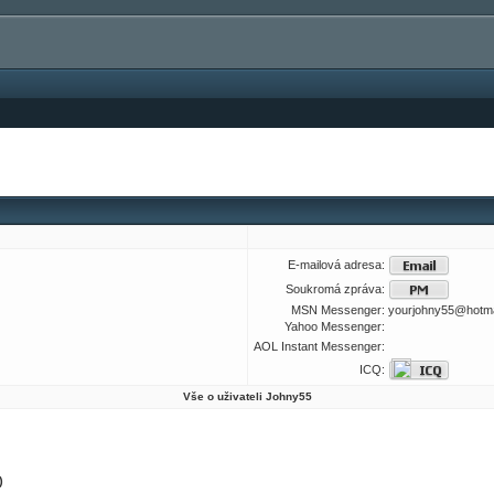
E-mailová adresa:
Soukromá zpráva:
MSN Messenger:
yourjohny55@hotma
Yahoo Messenger:
AOL Instant Messenger:
ICQ:
Vše o uživateli Johny55
)