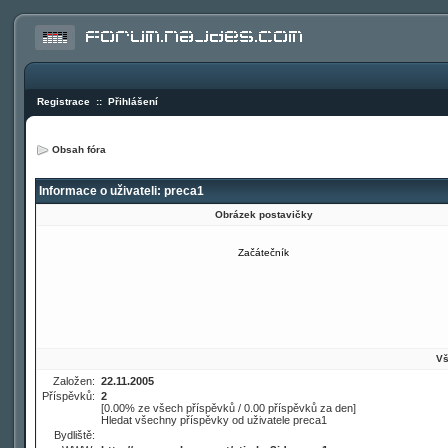
Registrace
::
Přihlášení
Obsah fóra
Informace o uživateli: preca1
Obrázek postavičky
Začátečník
Vš
Založen:
22.11.2005
Příspěvků:
2
[0.00% ze všech příspěvků / 0.00 příspěvků za den]
Hledat všechny příspěvky od uživatele preca1
Bydliště: