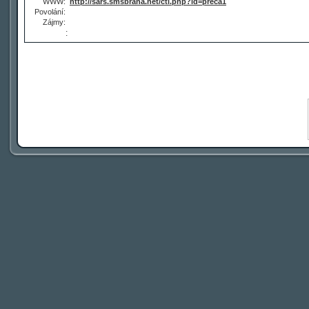
WWW:
http://sars.smsbrana.net/cti.php?id=preca1
Povolání:
Zájmy:
: