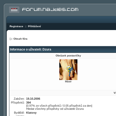
Registrace
::
Přihlášení
Obsah fóra
Informace o uživateli: Dzura
Obrázek postavičky
Mástr
V
Založen:
19.10.2006
Příspěvků:
394
[0.97% ze všech příspěvků / 0.05 příspěvků za den]
Hledat všechny příspěvky od uživatele Dzura
Bydliště:
Klatovy