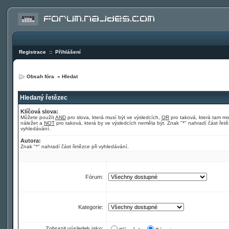
Registrace
::
Přihlášení
Obsah fóra
»
Hledat
Hledaný řetězec
Klíčová slova:
Můžete použít
AND
pro slova, která musí být ve výsledcích,
OR
pro taková, která tam m
náležet a
NOT
pro taková, která by ve výsledcích neměla být. Znak "*" nahradí část řetě
vyhledávání.
Autora:
Znak "*" nahradí část řetězce při vyhledávání.
Fórum:
Kategorie:
Zobrazit výsledek jako: