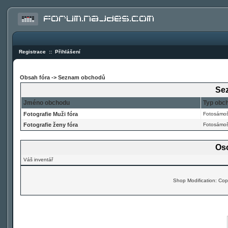
Registrace
::
Přihlášení
Obsah fóra
->
Seznam obchodů
Se
Jméno obchodu
Typ obc
Fotografie Muži fóra
Fotosámo
Fotografie ženy fóra
Fotosámo
Oso
Váš inventář
Shop Modification: Co