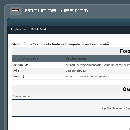
Registrace
::
Přihlášení
Obsah fóra
->
Seznam obchodů
->
Fotografie ženy fóra Inventář
Foto
Jméno položky
Krátký popis
dejnaa_O:
Ze zadu v temném pozadá...v krátké černé sukni
Ivča
Bez cenzůry :D
Ivule :-)
Ivule na zemi v zajímavé poloze
Oso
Váš inventář
Shop Modification: Co