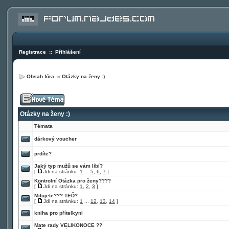
Registrace
::
Přihlášení
Obsah fóra
»
Otázky na ženy :)
Otázky na ženy :)
Témata
dárkový voucher
prdíte?
Jaký typ mužů se vám líbí?
[
Jdi na stránku:
1
...
5
,
6
,
7
]
Kontrolní Otázka pro ženy????
[
Jdi na stránku:
1
,
2
,
3
]
Milujete??? TEĎ?
[
Jdi na stránku:
1
...
12
,
13
,
14
]
kniha pro přítelkyni
Mate rady VELIKONOCE ??