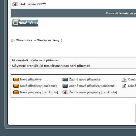
Jak na vás?????
Zobrazit témata za 
Obsah fóra
»
Otázky na ženy :)
Moderátoři: nikdo není přítomen
Uživatelé prohlížející toto fórum: nikdo není přítomen
Nové příspěvky
Žádné nové příspěvky
Ozná
Nové příspěvky [oblíbené]
Žádné nové příspěvky [oblíbené]
Důlež
Nové příspěvky [zamknuto]
Žádné nové příspěvky [zamknuto]