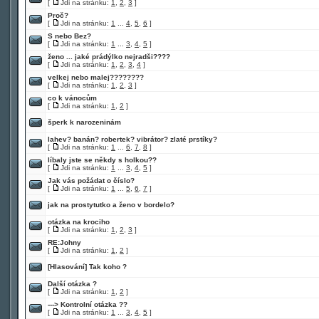
[
Jdi na stránku:
1
,
2
,
3
]
Proč?
[
Jdi na stránku:
1
...
4
,
5
,
6
]
S nebo Bez?
[
Jdi na stránku:
1
...
3
,
4
,
5
]
ženo ... jaké prádýlko nejradši????
[
Jdi na stránku:
1
,
2
,
3
,
4
]
velkej nebo malej????????
[
Jdi na stránku:
1
,
2
,
3
]
co k vánocům
[
Jdi na stránku:
1
,
2
]
šperk k narozeninám
lahev? banán? robertek? vibrátor? zlaté prstíky?
[
Jdi na stránku:
1
...
6
,
7
,
8
]
líbaly jste se někdy s holkou??
[
Jdi na stránku:
1
...
3
,
4
,
5
]
Jak vás požádat o číslo?
[
Jdi na stránku:
1
...
5
,
6
,
7
]
jak na prostytutko a ženo v bordelo?
otázka na krociho
[
Jdi na stránku:
1
,
2
,
3
]
RE:Johny
[
Jdi na stránku:
1
,
2
]
[Hlasování]
Tak koho ?
Další otázka ?
[
Jdi na stránku:
1
,
2
]
---> Kontrolní otázka ??
[
Jdi na stránku:
1
...
3
,
4
,
5
]