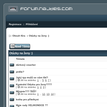
Registrace
::
Přihlášení
Obsah fóra
»
Otázky na ženy :)
Otázky na ženy :)
Témata
dárkový voucher
prdíte?
Jaký typ mužů se vám líbí?
[
Jdi na stránku:
1
...
5
,
6
,
7
]
Kontrolní Otázka pro ženy????
[
Jdi na stránku:
1
,
2
,
3
]
Milujete??? TEĎ?
[
Jdi na stránku:
1
...
12
,
13
,
14
]
kniha pro přítelkyni
Mate rady VELIKONOCE ??