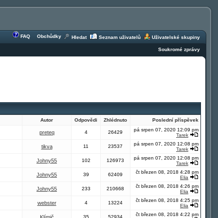
FAQ
Obchůdky
Hledat
Seznam uživatelů
Uživatelské skupiny
Soukromé zprávy
Autor
Odpovědi
Zhlédnuto
Poslední příspěvek
pá srpen 07, 2020 12:09 pm
preteq
4
26429
Tarek
pá srpen 07, 2020 12:08 pm
tikva
11
23537
Tarek
pá srpen 07, 2020 12:08 pm
Johny55
102
126973
Tarek
čt březen 08, 2018 4:28 pm
Johny55
39
62409
Elia
čt březen 08, 2018 4:26 pm
Johny55
233
210668
Elia
čt březen 08, 2018 4:25 pm
webster
4
13224
Elia
čt březen 08, 2018 4:22 pm
Klímič
35
52934