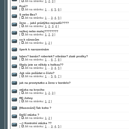
[
Jdi na stránku:
1
,
2
,
3
]
Proč?
[
Jdi na stránku:
1
...
4
,
5
,
6
]
S nebo Bez?
[
Jdi na stránku:
1
...
3
,
4
,
5
]
ženo ... jaké prádýlko nejradši????
[
Jdi na stránku:
1
,
2
,
3
,
4
]
velkej nebo malej????????
[
Jdi na stránku:
1
,
2
,
3
]
co k vánocům
[
Jdi na stránku:
1
,
2
]
šperk k narozeninám
lahev? banán? robertek? vibrátor? zlaté prstíky?
[
Jdi na stránku:
1
...
6
,
7
,
8
]
líbaly jste se někdy s holkou??
[
Jdi na stránku:
1
...
3
,
4
,
5
]
Jak vás požádat o číslo?
[
Jdi na stránku:
1
...
5
,
6
,
7
]
jak na prostytutko a ženo v bordelo?
otázka na krociho
[
Jdi na stránku:
1
,
2
,
3
]
RE:Johny
[
Jdi na stránku:
1
,
2
]
[Hlasování]
Tak koho ?
Další otázka ?
[
Jdi na stránku:
1
,
2
]
---> Kontrolní otázka ??
[
Jdi na stránku:
1
...
3
,
4
,
5
]