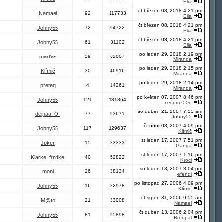
Elia
čt březen 08, 2018 4:21 pm
Namael
92
117733
Elia
čt březen 08, 2018 4:21 pm
Johny55
72
94722
Elia
čt březen 08, 2018 4:21 pm
Johny55
61
81102
Elia
po leden 29, 2018 2:19 pm
marťas
39
62007
Miranda
po leden 29, 2018 2:15 pm
Klímič
30
46916
Miranda
po leden 29, 2018 2:14 pm
preteq
4
14261
Miranda
po květen 07, 2007 8:46 pm
Johny55
121
131864
nečum <->o
so duben 21, 2007 7:33 am
dejnaa_O:
77
93671
Johny55
čt únor 08, 2007 4:09 pm
Johny55
117
129637
Klímič
st leden 17, 2007 7:51 pm
Joker
15
23333
Ganga
st leden 17, 2007 1:16 pm
Klarke_frndke
40
52822
Kroci
so leden 13, 2007 8:04 pm
moni
26
38134
efendi
po listopad 27, 2006 4:09 pm
Johny55
16
22978
Klímič
čt srpen 31, 2006 9:55 am
M@to
21
33008
Namael
čt duben 13, 2006 2:04 pm
Johny55
81
95898
Broupal