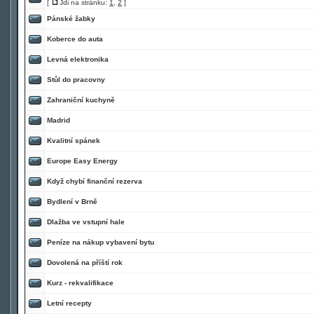
[
Jdi na stránku:
1
,
2
]
Pánské žabky
Koberce do auta
Levná elektronika
Stůl do pracovny
Zahraniční kuchyně
Madrid
Kvalitní spánek
Europe Easy Energy
Když chybí finanční rezerva
Bydlení v Brně
Dlažba ve vstupní hale
Peníze na nákup vybavení bytu
Dovolená na příští rok
Kurz - rekvalifikace
Letní recepty