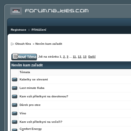
Registrace
::
Přihlášení
Obsah fóra
»
Nevím kam zařadit
Jdi na stránku
1
,
2
,
3
...
11
,
12
,
13
Další
Nevím kam zařadit
Témata
Kabelky se slevami
Last minute Kuba
Kam vzít přítelkyni na dovolenou?
Dárek pro otce
Víno
Kam vzít přítelkyni na večeři?
Comfort Energy