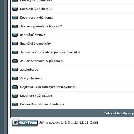
Dobroty ze Španělska
Dovolená v Bulharsku
Dozor na stavbě domu
Jak se vypořádat s horkem?
generální omluva
Španělské speciality
Je možné si přivydělat pomocí internetu?
Jak se orientovat v půjčkách
autokoberce
Zakrytí bazénu
Odjíždím - kdo zabezpečí nemovitost?
Dozor pro vaši stavbu
Co všechno vzít na dovolenou
Zobrazit témata za 
Jdi na stránku
1
,
2
,
3
...
11
,
12
,
13
Další