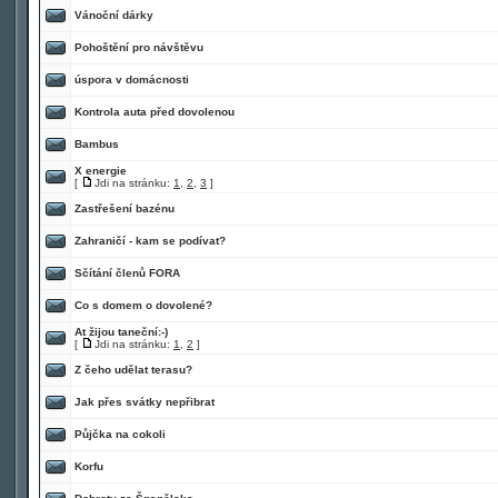
Vánoční dárky
Pohoštění pro návštěvu
úspora v domácnosti
Kontrola auta před dovolenou
Bambus
X energie
[
Jdi na stránku:
1
,
2
,
3
]
Zastřešení bazénu
Zahraničí - kam se podívat?
Sčítání členů FORA
Co s domem o dovolené?
At žijou taneční:-)
[
Jdi na stránku:
1
,
2
]
Z čeho udělat terasu?
Jak přes svátky nepřibrat
Půjčka na cokoli
Korfu