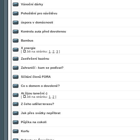
Vánoční dárky
Pohoštění pro návštěvu
úspora v domácnosti
Kontrola auta před dovolenou
Bambus
X energie
[
Jdi na stránku:
1
,
2
,
3
]
Zastřešení bazénu
Zahraničí - kam se podívat?
Sčítání členů FORA
Co s domem o dovolené?
At žijou taneční:-)
[
Jdi na stránku:
1
,
2
]
Z čeho udělat terasu?
Jak přes svátky nepřibrat
Půjčka na cokoli
Korfu