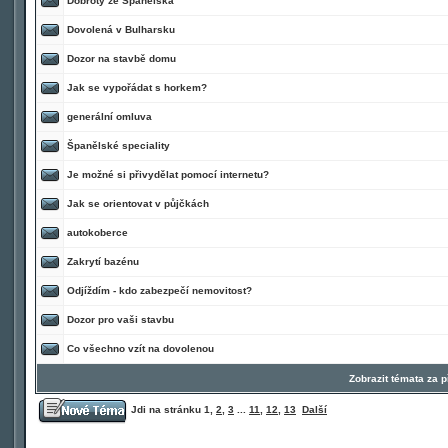
Dobroty ze Španělska
Dovolená v Bulharsku
Dozor na stavbě domu
Jak se vypořádat s horkem?
generální omluva
Španělské speciality
Je možné si přivydělat pomocí internetu?
Jak se orientovat v půjčkách
autokoberce
Zakrytí bazénu
Odjíždím - kdo zabezpečí nemovitost?
Dozor pro vaši stavbu
Co všechno vzít na dovolenou
Zobrazit témata za 
Jdi na stránku
1
,
2
,
3
...
11
,
12
,
13
Další