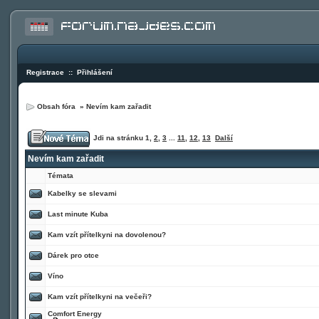
Registrace
::
Přihlášení
Obsah fóra
»
Nevím kam zařadit
Jdi na stránku
1
,
2
,
3
...
11
,
12
,
13
Další
Nevím kam zařadit
Témata
Kabelky se slevami
Last minute Kuba
Kam vzít přítelkyni na dovolenou?
Dárek pro otce
Víno
Kam vzít přítelkyni na večeři?
Comfort Energy