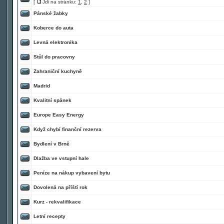
[
Jdi na stránku:
1
,
2
]
Pánské žabky
Koberce do auta
Levná elektronika
Stůl do pracovny
Zahraniční kuchyně
Madrid
Kvalitní spánek
Europe Easy Energy
Když chybí finanční rezerva
Bydlení v Brně
Dlažba ve vstupní hale
Peníze na nákup vybavení bytu
Dovolená na příští rok
Kurz - rekvalifikace
Letní recepty