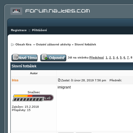
Registrace
::
Přihlášení
Obsah fóra
»
Ostatní zábavné aktivity
»
Slovní fotbálek
Jdi na stránku
Předchozí
1
,
2
,
3
,
4
,
5
,
6
,
7
,
8
Slovní fotbálek
Autor
Iriss
Zaslal: čt únor 28, 2019 7:56 pm
Předmět:
imigrant
Snaživec
Založen: 15.2.2018
Příspěvky: 15