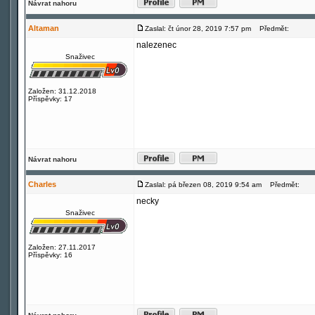
Návrat nahoru
Altaman
Zaslal: čt únor 28, 2019 7:57 pm
Předmět:
nalezenec
Snaživec
Založen: 31.12.2018
Příspěvky: 17
Návrat nahoru
Charles
Zaslal: pá březen 08, 2019 9:54 am
Předmět:
necky
Snaživec
Založen: 27.11.2017
Příspěvky: 16