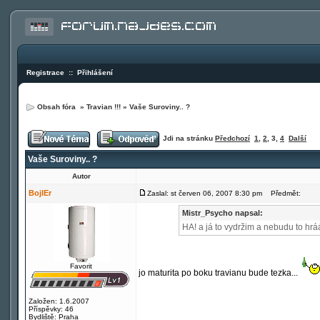
Registrace
::
Přihlášení
Obsah fóra
»
Travian !!!
»
Vaše Suroviny.. ?
Jdi na stránku
Předchozí
1
,
2
,
3
,
4
Další
Vaše Suroviny.. ?
Autor
BojlEr
Zaslal: st červen 06, 2007 8:30 pm
Předmět:
Mistr_Psycho napsal:
HA! a já to vydržim a nebudu to hráá
Favorit
jo maturita po boku travianu bude tezka...
Založen: 1.6.2007
Příspěvky: 46
Bydliště: Praha