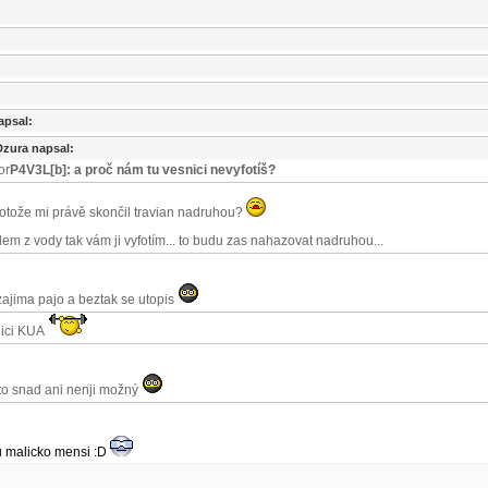
apsal:
Dzura napsal:
or
P4V3L[b]: a proč nám tu vesnici nevyfotíš?
otože mi právě skončil travian nadruhou?
dem z vody tak vám ji vyfotím... to budu zas nahazovat nadruhou...
zajima pajo a beztak se utopis
nici KUA
 to snad ani nenji možný
lu malicko mensi :D