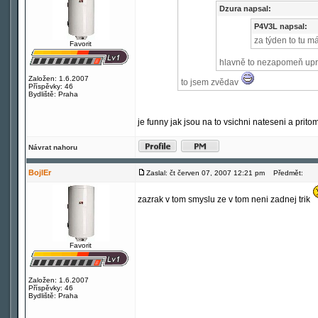
Dzura napsal:
P4V3L napsal:
za týden to tu m
Favorit
hlavně to nezapomeň upra
Založen: 1.6.2007
to jsem zvědav
Příspěvky: 46
Bydliště: Praha
je funny jak jsou na to vsichni nateseni a prito
Návrat nahoru
BojlEr
Zaslal: čt červen 07, 2007 12:21 pm
Předmět:
zazrak v tom smyslu ze v tom neni zadnej trik
Favorit
Založen: 1.6.2007
Příspěvky: 46
Bydliště: Praha