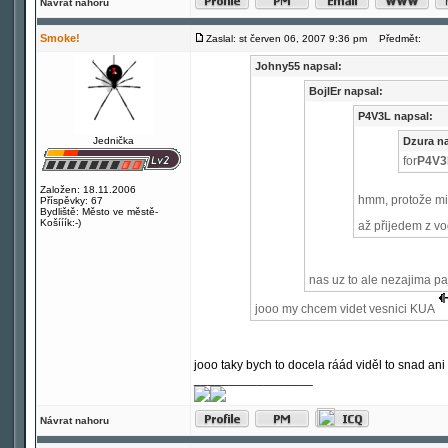
Návrat nahoru
Smoke!
Zaslal: st červen 06, 2007 9:36 pm
Předmět:
Johny55 napsal:
BojlEr napsal:
P4V3L napsal:
Jednička
Dzura na
for
P4V3L
Založen: 18.11.2006
hmm, protože mi
Příspěvky: 67
Bydliště: Město ve městě-
Košííík:-)
až přijedem z vo
nas uz to ale nezajima pa
jooo my chcem videt vesnici KUA
jooo taky bych to docela ráád viděl to snad an
_________________
Návrat nahoru