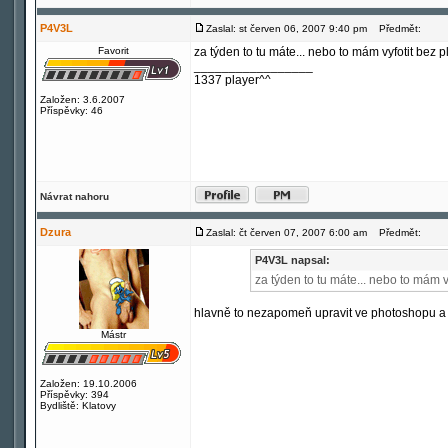
P4V3L
Zaslal: st červen 06, 2007 9:40 pm
Předmět:
Favorit
za týden to tu máte... nebo to mám vyfotit bez 
_________________
1337 player^^
Založen: 3.6.2007
Příspěvky: 46
Návrat nahoru
Dzura
Zaslal: čt červen 07, 2007 6:00 am
Předmět:
P4V3L napsal:
za týden to tu máte... nebo to mám v
hlavně to nezapomeň upravit ve photoshopu a d
Mástr
Založen: 19.10.2006
Příspěvky: 394
Bydliště: Klatovy