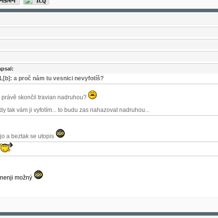
psal:
[b]: a proč nám tu vesnici nevyfotíš?
 právě skončil travian nadruhou?
dy tak vám ji vyfotím... to budu zas nahazovat nadruhou...
jo a beztak se utopis
i nenji možný