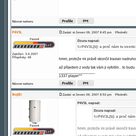
Návrat nahoru
P4V3L
Zaslal: st červen 06, 2007 8:45 pm
Předmět:
Favorit
Dzura napsal:
for
P4V3L[b]: a proč nám tu vesnic
Založen: 3.6.2007
Příspěvky: 46
hmm, protože mi právě skončil travian nadruh
až přijedem z vody tak vám ji vyfotím... to bud
_________________
1337 player^^
Návrat nahoru
BojlEr
Zaslal: st červen 06, 2007 8:53 pm
Předmět:
P4V3L napsal:
Dzura napsal:
for
P4V3L[b]: a proč nám 
Favorit
hmm, protože mi právě skončil tra