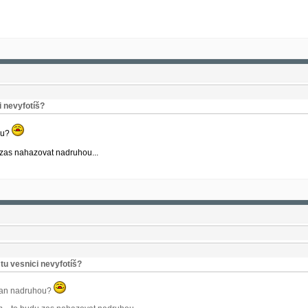
i nevyfotíš?
ou?
u zas nahazovat nadruhou...
tu vesnici nevyfotíš?
vian nadruhou?