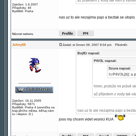
až přijedem z vody tak vám ji vyfotí
Založen: 1.6.2007
Příspěvky: 46
Bydliště: Praha
nas uz to ale nezajima pajo a beztak se utopis
Návrat nahoru
Johny55
Zaslal: st červen 06, 2007 9:04 pm
Předmět:
BojlEr napsal:
P4V3L napsal:
Dzura napsal:
for
P4V3L[b]: a p
__________________
hmm, protože mi právě sk
až přijedem z vody tak vá
Založen: 16.11.2005
Příspěvky: 5871
Bydliště: Praha 4 (vesnička na
nas uz to ale nezajima pajo a bezta
kraji jižního města, běhaj nám
tu i slepice :D )
jooo my chcem videt vesnici KUA