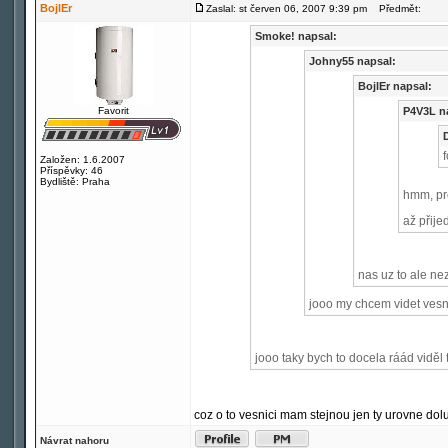
BojlEr
Zaslal: st červen 06, 2007 9:39 pm
Předmět:
Smoke! napsal:
Johny55 napsal:
BojlEr napsal:
Favorit
P4V3L n
f
Založen: 1.6.2007
Příspěvky: 46
Bydliště: Praha
hmm, pr
až přije
nas uz to ale ne
jooo my chcem videt ves
jooo taky bych to docela ráád viděl
coz o to vesnici mam stejnou jen ty urovne do
Návrat nahoru