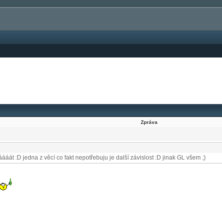
Zpráva
ááát :D jedna z věcí co fakt nepotřebuju je další závislost :D jinak GL všem ;)