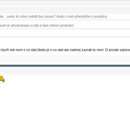
áte... nebo to mám vyfotit bez plusu? budu o tom přemýšlet v postýlce...
vit ve photoshopu a dát si tam milion produkci
m bych rek neni o co stat (teda je o co stat ale zadnej zazrak to neni :D proste vytu