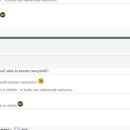
m... to budu zas nahazovat nadruhou...
roč nám tu vesnici nevyfotíš?
ončil travian nadruhou?
m ji vyfotím... to budu zas nahazovat nadruhou...
k se utopis