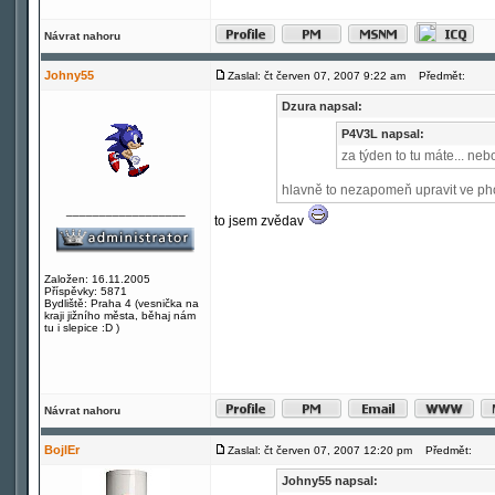
Návrat nahoru
Johny55
Zaslal: čt červen 07, 2007 9:22 am
Předmět:
Dzura napsal:
P4V3L napsal:
za týden to tu máte... neb
hlavně to nezapomeň upravit ve pho
__________________
to jsem zvědav
Založen: 16.11.2005
Příspěvky: 5871
Bydliště: Praha 4 (vesnička na
kraji jižního města, běhaj nám
tu i slepice :D )
Návrat nahoru
BojlEr
Zaslal: čt červen 07, 2007 12:20 pm
Předmět:
Johny55 napsal: